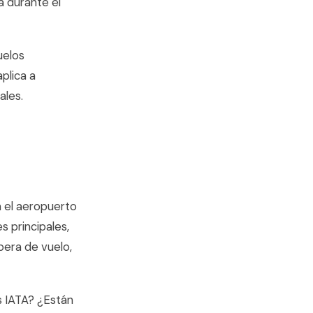
 durante el
uelos
plica a
ales.
n el aeropuerto
s principales,
pera de vuelo,
s IATA? ¿Están