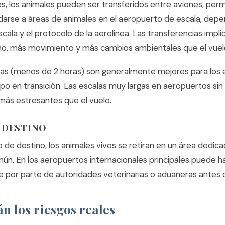
es, los animales pueden ser transferidos entre aviones, per
darse a áreas de animales en el aeropuerto de escala, depe
scala y el protocolo de la aerolínea. Las transferencias impl
, más movimiento y más cambios ambientales que el vuelo
tas (menos de 2 horas) son generalmente mejores para los
o en transición. Las escalas muy largas en aeropuertos sin 
ás estresantes que el vuelo.
A DESTINO
o de destino, los animales vivos se retiran en un área dedi
mún. En los aeropuertos internacionales principales puede h
e por parte de autoridades veterinarias o aduaneras antes d
n los riesgos reales