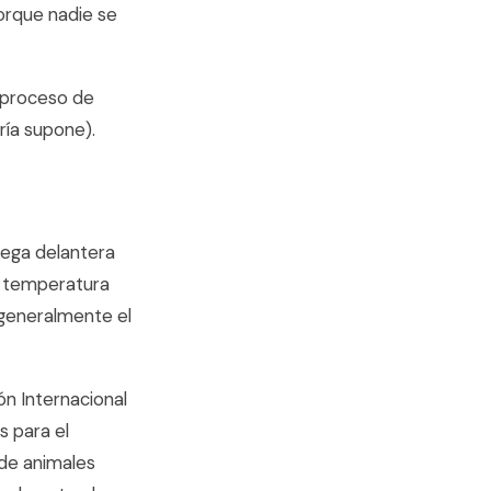
porque nadie se
 proceso de
ría supone).
dega delantera
n temperatura
 generalmente el
ón Internacional
s para el
 de animales