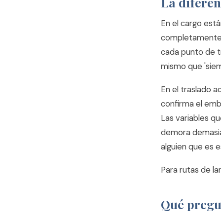
La difere
En el cargo est
completamente d
cada punto de t
mismo que 'siem
En el traslado 
confirma el emba
Las variables qu
demora demasia
alguien que es 
Para rutas de la
Qué pregun