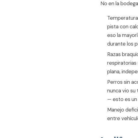
No en la bodega.
Temperaturas
pista con cal
eso la mayorí
durante los p
Razas braquic
respiratorias
plana, indep
Perros sin a
nunca vio su 
— esto es un 
Manejo defic
entre vehícul