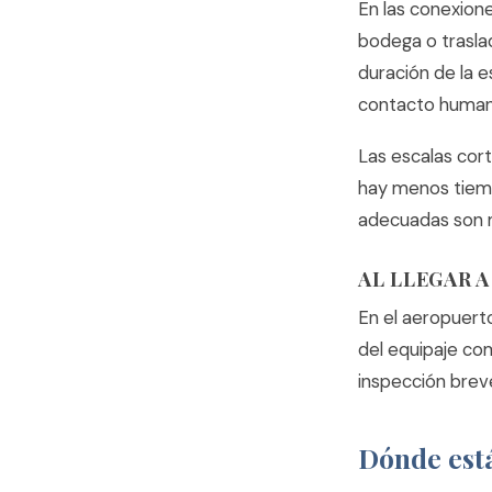
En las conexion
bodega o trasla
duración de la e
contacto humano
Las escalas cor
hay menos tiemp
adecuadas son m
AL LLEGAR 
En el aeropuert
del equipaje co
inspección brev
Dónde está