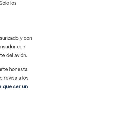
Solo los
esurizado y con
ensador con
te del avión.
arte honesta.
 revisa a los
e que ser un