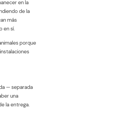
manecer en la
ndiendo de la
ican más
 en sí.
 animales porque
instalaciones
cada — separada
aber una
e la entrega.