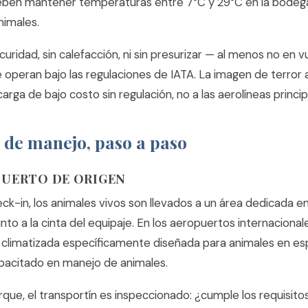
eben mantener temperaturas entre 7°C y 29°C en la bodega
nimales.
curidad, sin calefacción, ni sin presurizar — al menos no en v
operan bajo las regulaciones de IATA. La imagen de terror a
rga de bajo costo sin regulación, no a las aerolíneas princip
 de manejo, paso a paso
PUERTO DE ORIGEN
ck-in, los animales vivos son llevados a un área dedicada e
unto a la cinta del equipaje. En los aeropuertos internacionale
a climatizada específicamente diseñada para animales en es
pacitado en manejo de animales.
que, el transportín es inspeccionado: ¿cumple los requisito