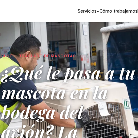
Servicios
Cómo trabajamos
BLOG — TRASLADO DE MASCOTAS
¿Qué le pasa a tu
mascota en la
bodega del
avión? La