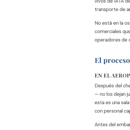
vivos de IATA d
transporte de a
No está en la os
comerciales que 
operadores de ca
El proceso
EN EL AERO
Después del che
— no los dejan j
esta es una sal
con personal ca
Antes del embar