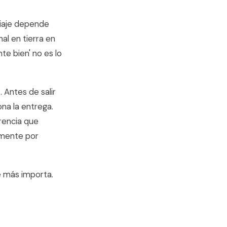
viaje depende
al en tierra en
e bien' no es lo
 Antes de salir
ona la entrega.
erencia que
amente por
ue más importa.