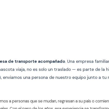
resa de transporte acompañado
. Una empresa familia
scota viaja, no es solo un traslado — es parte de la hi
6, enviamos una persona de nuestro equipo junto a t
os a personas que se mudan, regresan a su país o comien
males. Con el paso de los años, esa experiencia se transformó