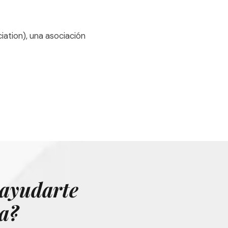
ation), una asociación
 ayudarte
ta?