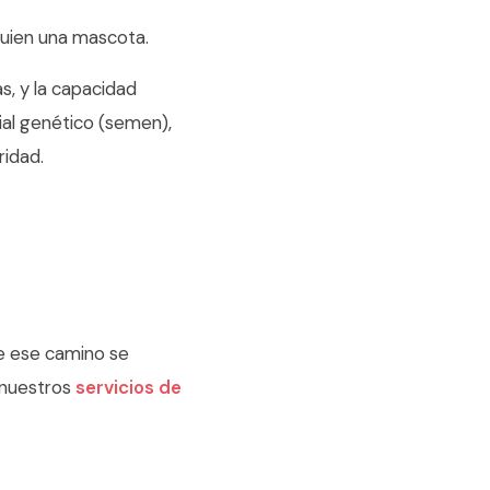
guien una mascota.
s, y la capacidad
ial genético (semen),
ridad.
e ese camino se
 nuestros
servicios de