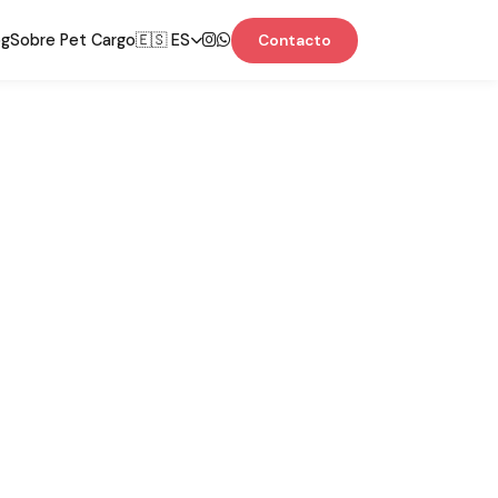
og
Sobre Pet Cargo
🇪🇸 ES
Contacto