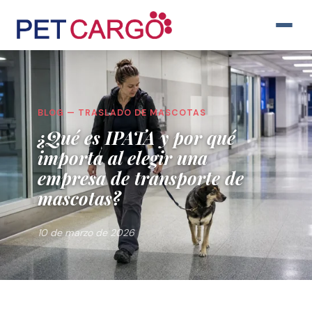
BLOG — TRASLADO DE MASCOTAS
¿Qué es IPATA y por qué
importa al elegir una
empresa de transporte de
mascotas?
10 de marzo de 2026