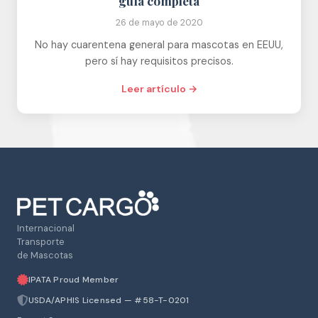
guía completa
26 de mayo de 2020
No hay cuarentena general para mascotas en EEUU,
pero sí hay requisitos precisos.
Leer artículo →
Internacional
Transporte
de Mascotas
IPATA Proud Member
USDA/APHIS Licensed — #58-T-0201