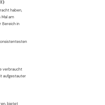
E)
bracht haben,
en Mal am
r Bereich in
konsistentesten
se verbraucht
it aufgestauter
en, bietet