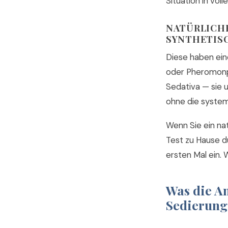
Situation in vol
NATÜRLICHE
SYNTHETIS
Diese haben ein
oder Pheromonpr
Sedativa — sie 
ohne die system
Wenn Sie ein na
Test zu Hause d
ersten Mal ein. 
Was die An
Sedierung