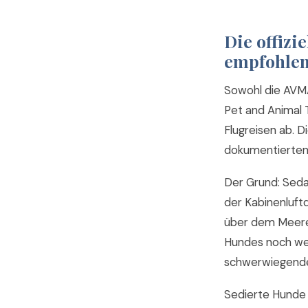
Die offizi
empfohle
Sowohl die AVMA
Pet and Animal 
Flugreisen ab. D
dokumentierten 
Der Grund: Seda
der Kabinenluft
über dem Meere
Hundes noch weit
schwerwiegende
Sedierte Hunde 