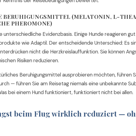
ler Kenntnis der Reisebedingungen bewertet.
 BERUHIGUNGSMITTEL (MELATONIN, L-THEA
CHE PHEROMONE)
e unterschiedliche Evidenzbasis. Einige Hunde reagieren gut
odukte wie Adaptil. Der entscheidende Unterschied: Es si
unterdrücken nicht die Herzkreislauffunktion. Sie können An
ischen Risiken reduzieren.
türliches Beruhigungsmittel ausprobieren möchten, führen S
urch — führen Sie am Reisetag niemals eine unbekannte Su
Was bei einem Hund funktioniert, funktioniert nicht bei allen.
gst beim Flug wirklich reduziert — o