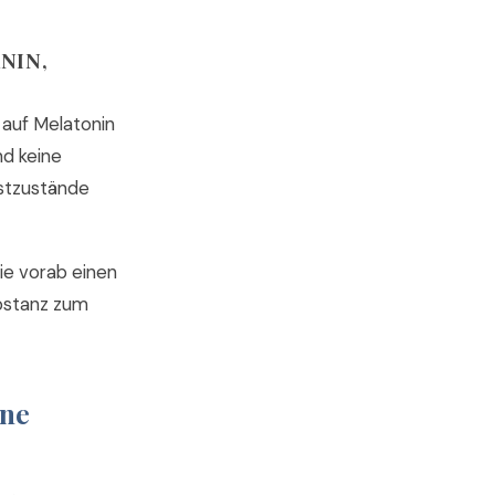
NIN,
 auf Melatonin
nd keine
gstzustände
ie vorab einen
bstanz zum
hne