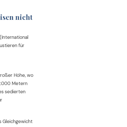
isen nicht
International
ustieren für
 großer Höhe, wo
 2.000 Metern
es sedierten
ür
s Gleichgewicht