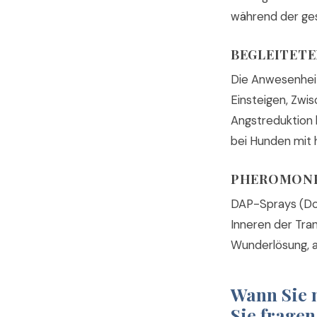
während der ge
BEGLEITET
Die Anwesenhei
Einsteigen, Zwi
Angstreduktion 
bei Hunden mit h
PHEROMON
DAP-Sprays (Dog
Inneren der Tran
Wunderlösung, a
Wann Sie 
Sie fragen