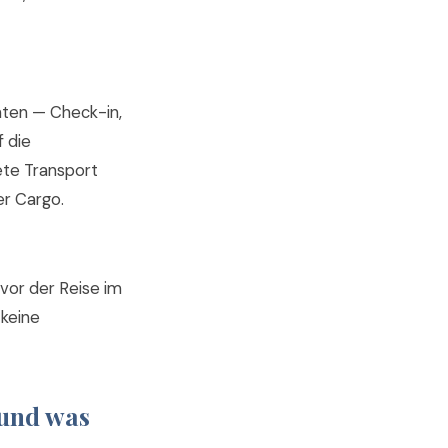
ten — Check-in,
 die
ete Transport
er Cargo.
vor der Reise im
 keine
 und was