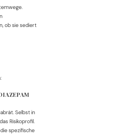
Atemwege.
en
, ob sie sediert
:
 DIAZEPAM
brät. Selbst in
s Risikoprofil.
 die spezifische