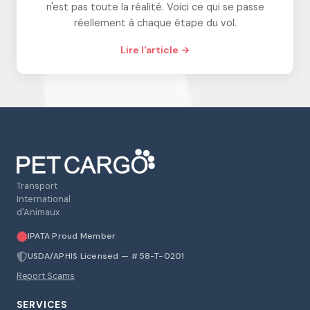
n'est pas toute la réalité. Voici ce qui se passe
réellement à chaque étape du vol.
Lire l'article →
Transport
International
d'Animaux
IPATA Proud Member
USDA/APHIS Licensed — #58-T-0201
Report Scams
SERVICES