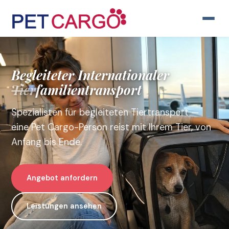
Begleiteter
Internationaler
Tier
familientransport
Spezialisten für begleiteten Tiertransport —
eine Pet Cargo-Person reist mit Ihrem Tier, von
Anfang bis Ende.
Angebot anfordern
Leistungen ansehen