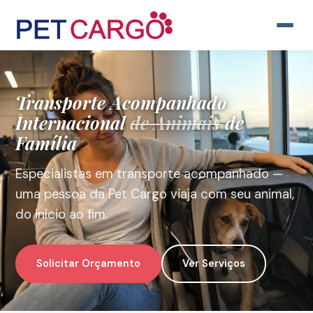
Transporte
Acompanhado
Internacional
de Animais
de
Família
Especialistas em transporte acompanhado —
uma pessoa da Pet Cargo viaja com seu animal,
do início ao fim.
Solicitar Orçamento
Ver Serviços