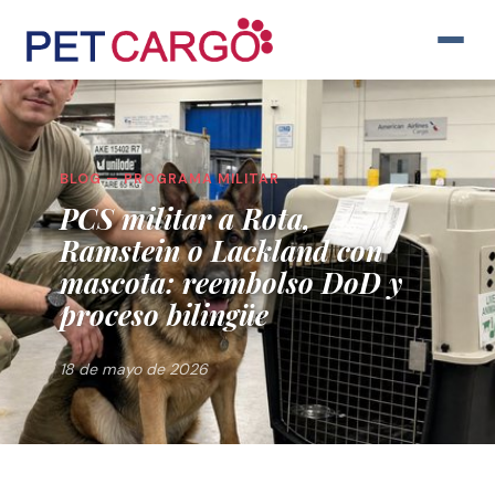
BLOG — PROGRAMA MILITAR
PCS militar a Rota,
Ramstein o Lackland con
mascota: reembolso DoD y
proceso bilingüe
18 de mayo de 2026