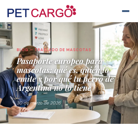
BLOG — TRASLADO DE MASCOTAS
Pasaporte europeo para
mascotas: qué es, quién lo
emite y por qué tu perro de
Argentina no lo tiene
30 de marzo de 2026