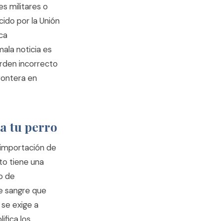
s militares o
ido por la Unión
ca
ala noticia es
orden incorrecto
rontera en
a tu perro
 importación de
sto tiene una
o de
de sangre que
 se exige a
ifica los