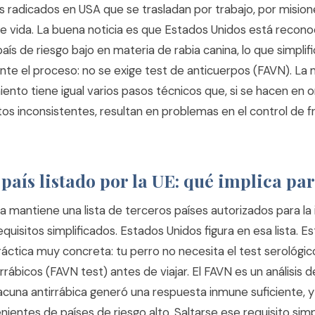
 radicados en USA que se trasladan por trabajo, por misione
e vida. La buena noticia es que Estados Unidos está reconoc
s de riesgo bajo en materia de rabia canina, lo que simplifi
te el proceso: no se exige test de anticuerpos (FAVN). La m
ento tiene igual varios pasos técnicos que, si se hacen en 
s inconsistentes, resultan en problemas en el control de f
aís listado por la UE: qué implica par
a mantiene una lista de terceros países autorizados para la
uisitos simplificados. Estados Unidos figura en esa lista. E
áctica muy concreta: tu perro no necesita el test serológic
rrábicos (FAVN test) antes de viajar. El FAVN es un análisis 
vacuna antirrábica generó una respuesta inmune suficiente, y
entes de países de riesgo alto. Saltarse ese requisito simpl