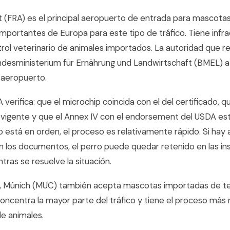
t (FRA) es el principal aeropuerto de entrada para mascota
mportantes de Europa para este tipo de tráfico. Tiene infr
rol veterinario de animales importados. La autoridad que rea
ndesministerium für Ernährung und Landwirtschaft (BMEL) a
 aeropuerto.
A verifica: que el microchip coincida con el del certificado, 
é vigente y que el Annex IV con el endorsement del USDA e
o está en orden, el proceso es relativamente rápido. Si hay 
n los documentos, el perro puede quedar retenido en las ins
ras se resuelve la situación.
 Múnich (MUC) también acepta mascotas importadas de ter
concentra la mayor parte del tráfico y tiene el proceso más
de animales.