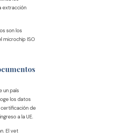
a extracción
tos son los
el microchip ISO
documentos
e un país
coge los datos
 certificación de
ingreso a la UE.
n. El vet