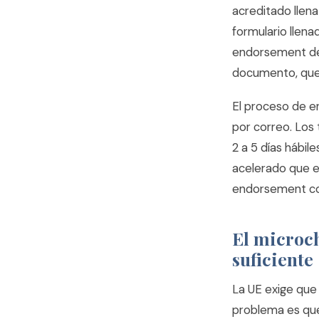
acreditado llena
formulario llena
endorsement del
documento, que l
El proceso de e
por correo. Los 
2 a 5 días hábil
acelerado que en
endorsement con
El microch
suficiente
La UE exige que
problema es que