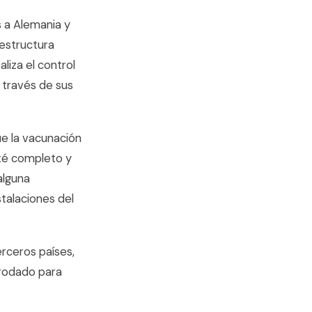
s a Alemania y
aestructura
liza el control
 través de sus
que la vacunación
sté completo y
alguna
talaciones del
ceros países,
 rodado para