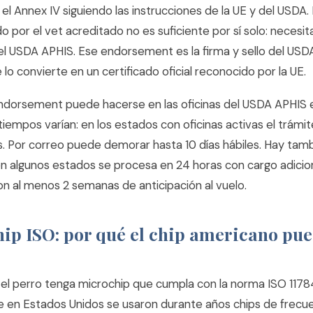
 el Annex IV siguiendo las instrucciones de la UE y del USDA. 
do por el vet acreditado no es suficiente por sí solo: necesita
 USDA APHIS. Ese endorsement es la firma y sello del USDA
o convierte en un certificado oficial reconocido por la UE.
ndorsement puede hacerse en las oficinas del USDA APHIS 
tiempos varían: en los estados con oficinas activas el trámi
es. Por correo puede demorar hasta 10 días hábiles. Hay tamb
 algunos estados se procesa en 24 horas con cargo adicional
 al menos 2 semanas de anticipación al vuelo.
ip ISO: por qué el chip americano pue
 el perro tenga microchip que cumpla con la norma ISO 11784
 en Estados Unidos se usaron durante años chips de frecue