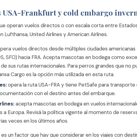
s USA-Frankfurt y cold embargo inver
que operan vuelos directos o con escala corta entre Estado
en Lufthansa, United Airlines y American Airlines.
pera vuelos directos desde múltiples ciudades americanas (
S, SFO) hacia FRA. Acepta mascotas en bodega como exce
 de sus rutas internacionales. Para perros grandes que no 
ansa Cargo es la opción más utilizada en esta ruta.
es:
opera la ruta USA-FRA y tiene PetSafe para transporte
documentación con el destino antes del embarque.
lines:
acepta mascotas en bodega en vuelos internacional
s a Europa. Revisá la política vigente al momento de reserv
as veces en los últimos años.
 es un factor que hay que considerar en los viajes con dest