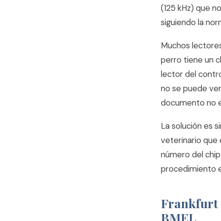
(125 kHz) que n
siguiendo la nor
Muchos lectores
perro tiene un c
lector del contr
no se puede veri
documento no es
La solución es s
veterinario que e
número del chip 
procedimiento es
Frankfurt 
BMEL