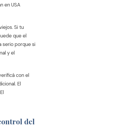
an en USA
ejos. Si tu
puede que el
a serio porque si
al y el
erificá con el
icional. El
El
ontrol del