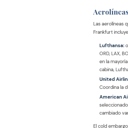
Aerolínea
Las aerolíneas 
Frankfurt incluy
Lufthansa:
o
ORD, LAX, BO
en la mayoría
cabina, Lufth
United Airlin
Coordina la 
American Air
seleccionado
cambiado vari
El cold embargo