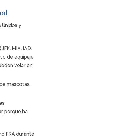
nal
s Unidos y
JFK, MIA, IAD,
so de equipaje
pueden volar en
 de mascotas.
es
ar porque ha
ino FRA durante