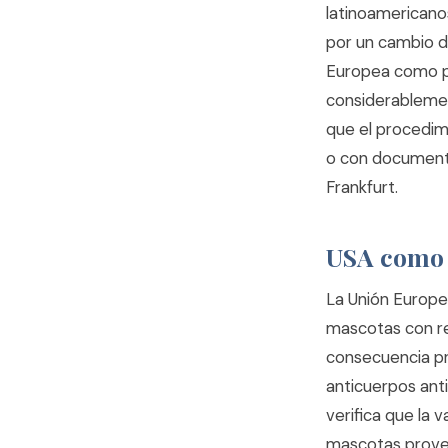
latinoamericanos
por un cambio d
Europea como paí
considerablemen
que el procedimi
o con documento
Frankfurt.
USA como p
La Unión Europe
mascotas con req
consecuencia pr
anticuerpos anti
verifica que la 
mascotas proveni