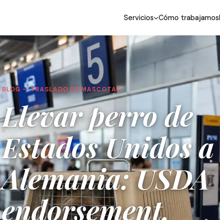
Servicios
Cómo trabajamos
BLOG — TRASLADO DE MASCOTAS
Llevar perro de
Estados Unidos a
Alemania: USDA
endorsement,