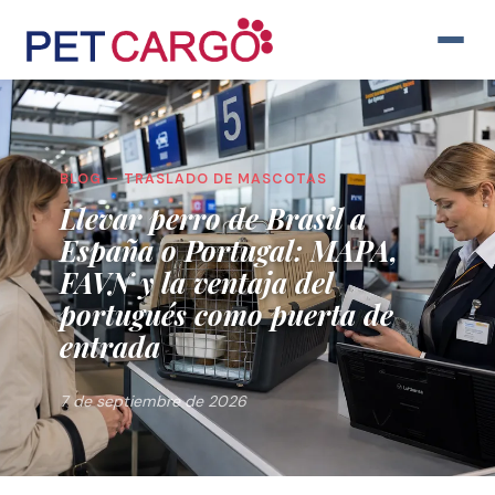
BLOG — TRASLADO DE MASCOTAS
Llevar perro de Brasil a
España o Portugal: MAPA,
FAVN y la ventaja del
portugués como puerta de
entrada
7 de septiembre de 2026