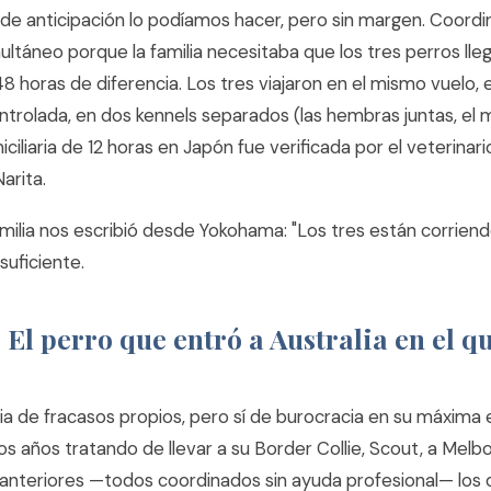
e anticipación lo podíamos hacer, pero sin margen. Coordi
ultáneo porque la familia necesitaba que los tres perros lle
8 horas de diferencia. Los tres viajaron en el mismo vuelo,
trolada, en dos kennels separados (las hembras juntas, el m
iliaria de 12 horas en Japón fue verificada por el veterinar
arita.
amilia nos escribió desde Yokohama: "Los tres están corriendo
suficiente.
: El perro que entró a Australia en el q
ia de fracasos propios, pero sí de burocracia en su máxima 
os años tratando de llevar a su Border Collie, Scout, a Melbo
 anteriores —todos coordinados sin ayuda profesional— lo