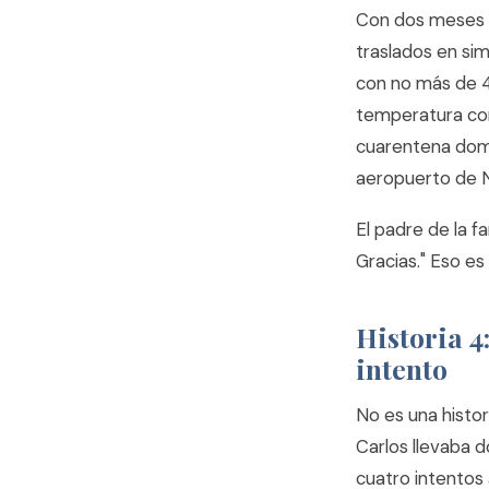
Con dos meses d
traslados en sim
con no más de 4
temperatura con
cuarentena domic
aeropuerto de N
El padre de la f
Gracias." Eso es 
Historia 4
intento
No es una histor
Carlos llevaba d
cuatro intentos