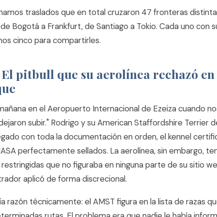
namos traslados que en total cruzaron 47 fronteras distint
 de Bogotá a Frankfurt, de Santiago a Tokio. Cada uno con su
imos cinco para compartirles.
: El pitbull que su aerolínea rechazó en
que
 mañana en el Aeropuerto Internacional de Ezeiza cuando nos
dejaron subir." Rodrigo y su American Staffordshire Terrier 
legado con toda la documentación en orden, el kennel certifi
ASA perfectamente sellados. La aerolínea, sin embargo, tení
 restringidas que no figuraba en ninguna parte de su sitio we
rador aplicó de forma discrecional.
ía razón técnicamente: el AMST figura en la lista de razas 
terminadas rutas. El problema era que nadie le había infor