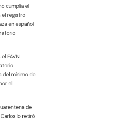
no cumplía el
 el registro
raza en español
ratorio
 el FAVN.
atorio
ma del mínimo de
por el
 cuarentena de
Carlos lo retiró