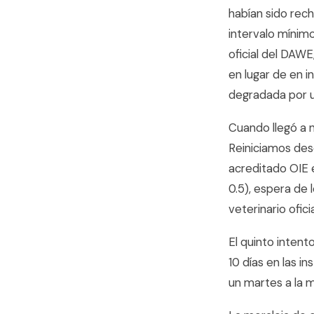
habían sido rec
intervalo mínimo
oficial del DAWE
en lugar de en i
degradada por un
Cuando llegó a 
Reiniciamos desd
acreditado OIE e
0.5), espera de 
veterinario ofic
El quinto inten
10 días en las i
un martes a la 