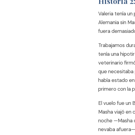
Historia 2
Valeria tenía u
Alemania sin Mas
fuera demasiado 
Trabajamos dura
tenía una hipotir
veterinario firm
que necesitaba p
había estado en
primero con la p
El vuelo fue un 
Masha viajó en 
noche —Masha d
nevaba afuera— 