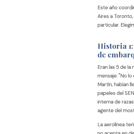
Este año coordi
Aires a Toronto,
particular. Eleg
Historia 1
de embar
Eran las 5 de la
mensaje: "No lo 
Martín, habían l
papeles del SEN
interna de razas
agente del most
La aerolínea ten
no acepta en de