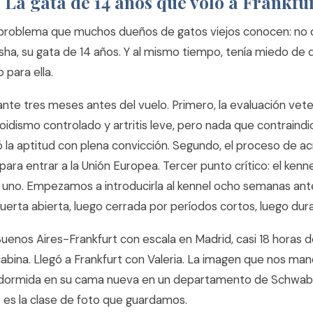
: La gata de 14 años que voló a Frankfu
n problema que muchos dueños de gatos viejos conocen: no q
ha, su gata de 14 años. Y al mismo tiempo, tenía miedo de 
para ella.
nte tres meses antes del vuelo. Primero, la evaluación vete
oidismo controlado y artritis leve, pero nada que contraindica
ó la aptitud con plena convicción. Segundo, el proceso de a
ara entrar a la Unión Europea. Tercer punto crítico: el kenn
 uno. Empezamos a introducirla al kennel ocho semanas ante
uerta abierta, luego cerrada por períodos cortos, luego dur
Buenos Aires-Frankfurt con escala en Madrid, casi 18 horas de
cabina. Llegó a Frankfurt con Valeria. La imagen que nos ma
ormida en su cama nueva en un departamento de Schwabi
es la clase de foto que guardamos.