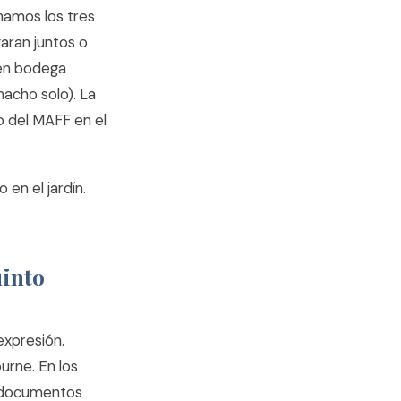
namos los tres
garan juntos o
 en bodega
acho solo). La
io del MAFF en el
 en el jardín.
uinto
expresión.
urne. En los
s documentos