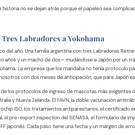
 historia no se dejan atrás porque el papeleo sea complic
3: Tres Labradores a Yokohama
tico del año. Una familia argentina con tres Labradores Retr
co años y un macho de dos— mudándose a Japón por un tra
kohama. La empresa que los mandaba no tenía protocolo p
 a nosotros con dos meses de anticipación, que para Japón e
 de los protocolos de ingreso de mascotas más exigentes 
alia y Nueva Zelanda. El FAVN, la doble vacunación antirrábi
rochip ISO, los tratamientos antiparasitarios, el certificado e
ial, el pre-export inspection del SENASA, el formulario de im
AFF japonés. Cada paso tiene una fecha y un margen de erro