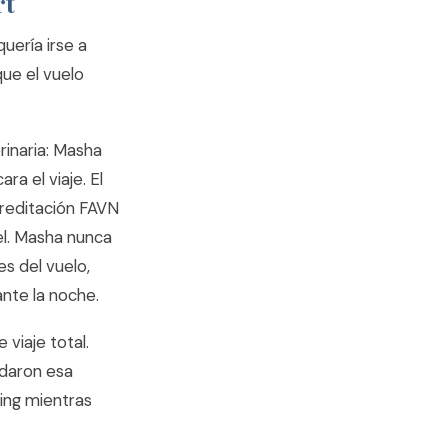
rt
uería irse a
que el vuelo
rinaria: Masha
ra el viaje. El
creditación FAVN
el. Masha nunca
s del vuelo,
ante la noche.
 viaje total.
ndaron esa
ng mientras