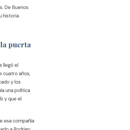
as. De Buenos
 historia
 la puerta
 llegó el
de cuatro años,
cado y los
a una política
b y que el
que esa compañía
mado a Rodrigo