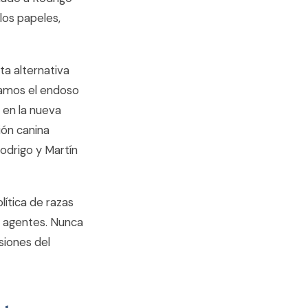
los papeles,
ta alternativa
namos el endoso
 en la nueva
ión canina
Rodrigo y Martín
lítica de razas
e agentes. Nunca
siones del