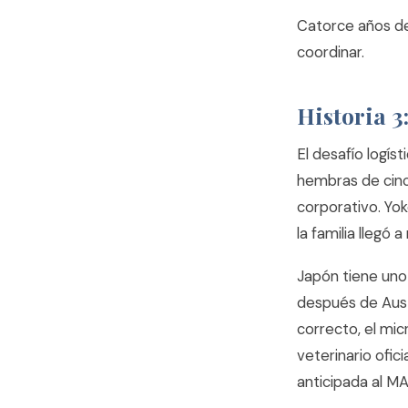
Catorce años de
coordinar.
Historia 
El desafío logís
hembras de cin
corporativo. Yo
la familia llegó
Japón tiene uno
después de Austr
correcto, el mic
veterinario ofic
anticipada al M