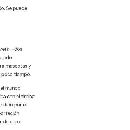
ado. Se puede
ievers —dos
slado
ara mascotas y
s poco tiempo.
del mundo
ca con el timing
mitido por el
portación
r de cero.