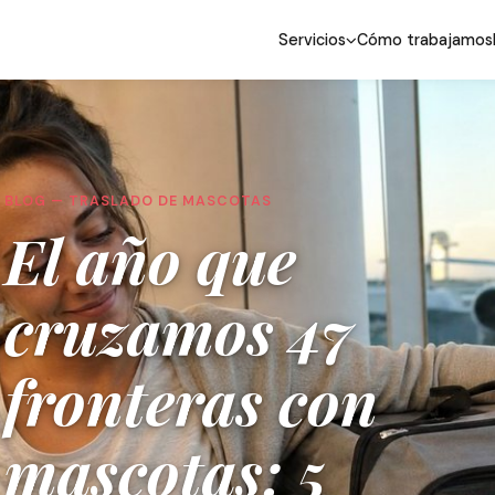
Servicios
Cómo trabajamos
BLOG — TRASLADO DE MASCOTAS
El año que
cruzamos 47
fronteras con
mascotas: 5