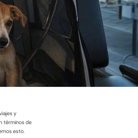
iajes y
en términos de
cemos esto.