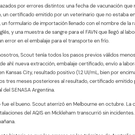
hazados por errores distintos: una fecha de vacunación que 
, un certificado emitido por un veterinario que no estaba en
, un formulario de importación llenado con el nombre de la 
nglés, y una muestra de sangre para el FAVN que llegó al labo
 error en el embalaje para el transporte en frío.
nosotros, Scout tenía todos los pasos previos válidos menos
e ahí: nueva extracción, embalaje certificado, envío a labor
n Kansas City, resultado positivo (1.2 UI/mL, bien por enci
los tres meses posteriores al resultado, certificado emitido 
ial del SENASA Argentina.
to fue el bueno. Scout aterrizó en Melbourne en octubre. La
nstalaciones del AQIS en Mickleham transcurrió sin incidentes. 
mañana.