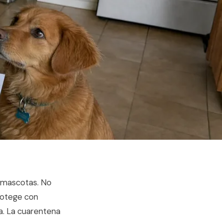
r mascotas. No
rotege con
ca. La cuarentena