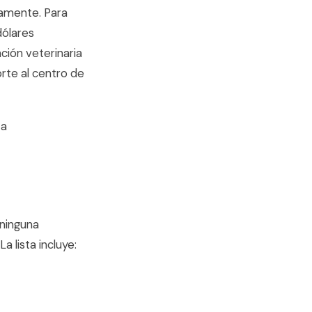
tamente. Para
dólares
ción veterinaria
orte al centro de
ta
 ninguna
 lista incluye: