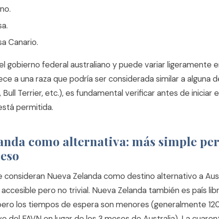
no.
a.
sa Canario.
 del gobierno federal australiano y puede variar ligeramente 
ce a una raza que podría ser considerada similar a alguna d
Bull Terrier, etc.), es fundamental verificar antes de iniciar e
está permitida.
anda como alternativa: más simple pe
ceso
e consideran Nueva Zelanda como destino alternativo a Austr
ccesible pero no trivial. Nueva Zelanda también es país libr
pero los tiempos de espera son menores (generalmente 120
vo del FAVN en lugar de los 3 meses de Australia). La cuar