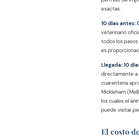
exactas.
10 días antes: 
veterinario ofic
todos los pasos 
es proporcionad
Llegada: 10 dí
directamente a 
cuarentena apro
Mickleham (Melb
los cuales el an
puede visitar pe
El costo d