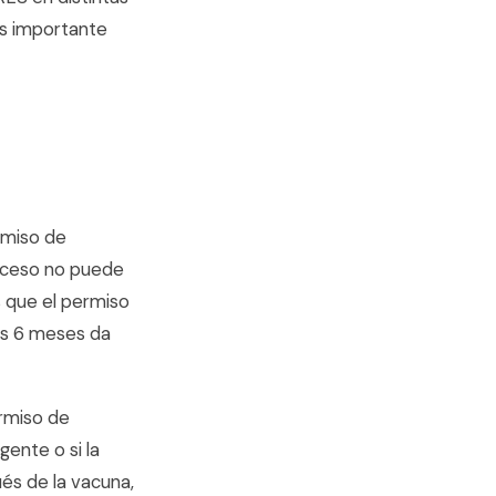
es importante
ermiso de
roceso no puede
s que el permiso
los 6 meses da
rmiso de
gente o si la
ués de la vacuna,