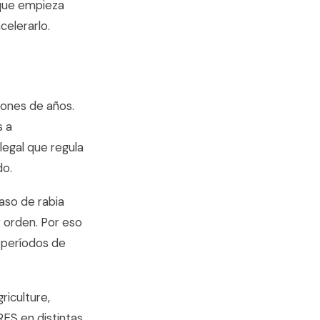
 que empieza
celerarlo.
lones de años.
s a
legal que regula
do.
aso de rabia
 orden. Por eso
 períodos de
riculture,
ES en distintas