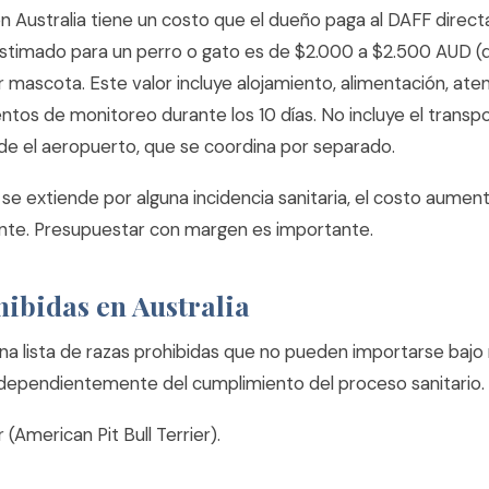
n Australia tiene un costo que el dueño paga al DAFF direc
estimado para un perro o gato es de $2.000 a $2.500 AUD (
r mascota. Este valor incluye alojamiento, alimentación, aten
ntos de monitoreo durante los 10 días. No incluye el transp
e el aeropuerto, que se coordina por separado.
 se extiende por alguna incidencia sanitaria, el costo aumen
nte. Presupuestar con margen es importante.
ibidas en Australia
una lista de razas prohibidas que no pueden importarse bajo
ndependientemente del cumplimiento del proceso sanitario. La
er (American Pit Bull Terrier).