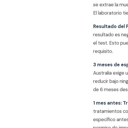
se extrae la mue
El laboratorio t
Resultado del 
resultado es neg
el test. Esto p
requisito.
3 meses de es
Australia exige
reducir bajo nin
de 6 meses des
1 mes antes: T
tratamientos co
específico antes
permiso de impor