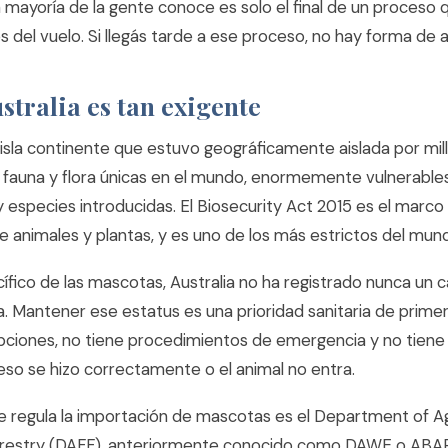
a mayoría de la gente conoce es solo el final de un proceso
 del vuelo. Si llegás tarde a ese proceso, no hay forma de a
stralia es tan exigente
 isla continente que estuvo geográficamente aislada por mil
 fauna y flora únicas en el mundo, enormemente vulnerable
especies introducidas. El Biosecurity Act 2015 es el marco 
e animales y plantas, y es uno de los más estrictos del mun
ífico de las mascotas, Australia no ha registrado nunca un c
. Mantener ese estatus es una prioridad sanitaria de primer
ciones, no tiene procedimientos de emergencia y no tiene
ceso se hizo correctamente o el animal no entra.
e regula la importación de mascotas es el Department of Ag
orestry (DAFF), anteriormente conocido como DAWE o ABAR