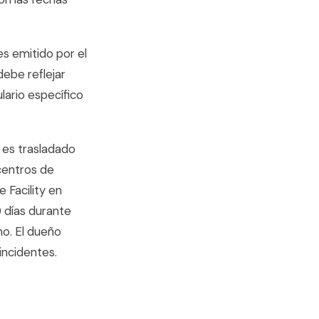
es emitido por el
debe reflejar
lario específico
y es trasladado
centros de
 Facility en
 días durante
no. El dueño
incidentes.