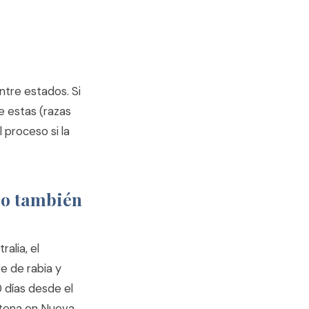
entre estados. Si
e estas (razas
l proceso si la
ro también
alia, el
e de rabia y
 días desde el
entena en Nueva