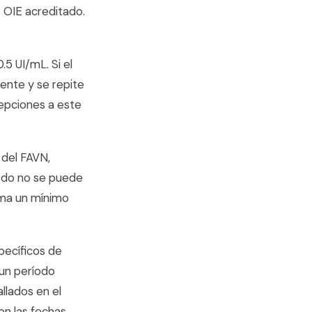
o OIE acreditado.
.5 UI/mL. Si el
iente y se repite
cepciones a este
 del FAVN,
íodo no se puede
toma un mínimo
specíficos de
 un período
llados en el
on las fechas