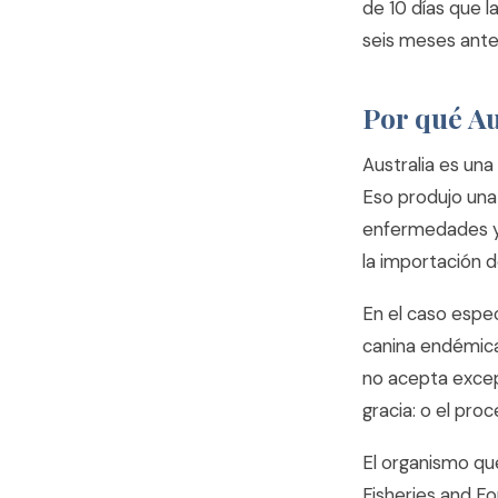
de 10 días que l
seis meses antes
Por qué Au
Australia es una
Eso produjo una
enfermedades y 
la importación d
En el caso espec
canina endémica
no acepta excep
gracia: o el pro
El organismo qu
Fisheries and F