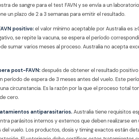
stra de sangre para el test FAVN y se envía a un laboratori
iene un plazo de 2 a 3 semanas para emitir el resultado.
FAVN positivo:
el valor mínimo aceptable por Australia es ≥0
ativo, se repite la vacuna, se espera el período correspond
uede sumar varios meses al proceso. Australia no acepta ex
pera post-FAVN:
después de obtener el resultado positivo
 un período de espera de 3 meses antes del vuelo. Este per
guna circunstancia. Es la razón por la que el proceso total 
de cero.
ratamientos antiparasitarios.
Australia tiene requisitos e
ntra parásitos internos y externos que deben realizarse en
 del vuelo. Los productos, dosis y timing exactos están deta
tación. El veterinario debe certificar estos tratamientos c