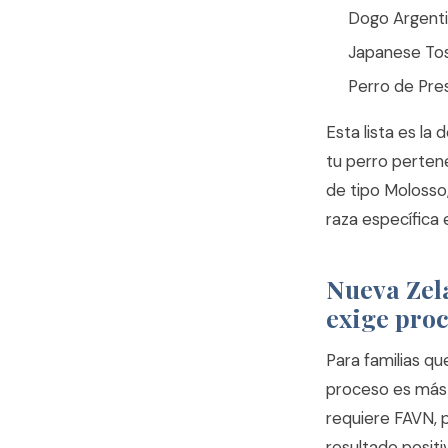
Dogo Argenti
Japanese Tos
Perro de Pre
Esta lista es la
tu perro pertene
de tipo Molosso, 
raza específica 
Nueva Zel
exige pro
Para familias qu
proceso es más a
requiere FAVN, 
resultado positi