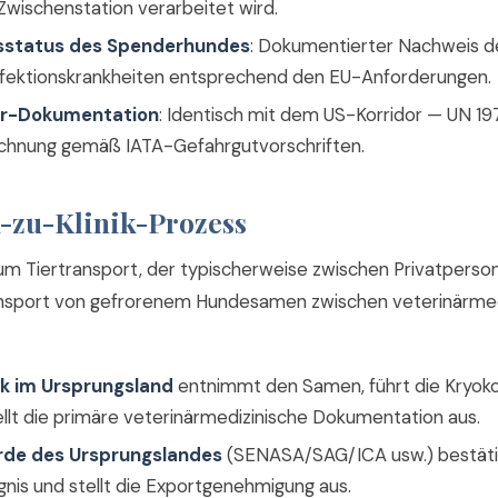
Zwischenstation verarbeitet wird.
sstatus des Spenderhundes
: Dokumentierter Nachweis de
nfektionskrankheiten entsprechend den EU-Anforderungen.
er-Dokumentation
: Identisch mit dem US-Korridor — UN 197
chnung gemäß IATA-Gefahrgutvorschriften.
k-zu-Klinik-Prozess
m Tiertransport, der typischerweise zwischen Privatperson
ansport von gefrorenem Hundesamen zwischen veterinärmed
ik im Ursprungsland
entnimmt den Samen, führt die Kryok
ellt die primäre veterinärmedizinische Dokumentation aus.
de des Ursprungslandes
(SENASA/SAG/ICA usw.) bestäti
gnis und stellt die Exportgenehmigung aus.