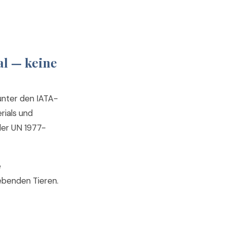
al — keine
unter den IATA-
rials und
der UN 1977-
e
ebenden Tieren.