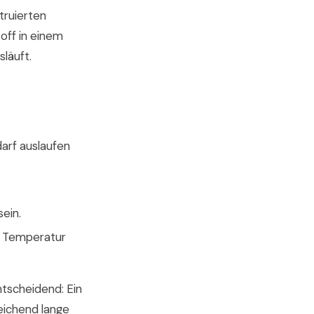
truierten
off in einem
släuft.
darf auslaufen
ein.
ie Temperatur
ntscheidend: Ein
eichend lange