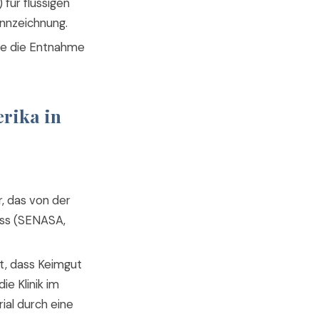
 für flüssigen
ennzeichnung.
 die die Entnahme
rika in
r, das von der
uss (SENASA,
gt, dass Keimgut
e Klinik im
ial durch eine