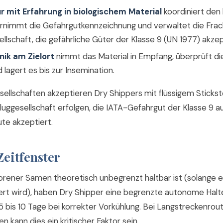
 mit Erfahrung in biologischem Material
koordiniert den
ernimmt die Gefahrgutkennzeichnung und verwaltet die Fra
ellschaft, die gefährliche Güter der Klasse 9 (UN 1977) akzep
nik am Zielort
nimmt das Material in Empfang, überprüft die
 lagert es bis zur Insemination.
esellschaften akzeptieren Dry Shippers mit flüssigem Sticks
luggesellschaft erfolgen, die IATA-Gefahrgut der Klasse 9 au
te akzeptiert.
Zeitfenster
rener Samen theoretisch unbegrenzt haltbar ist (solange er
gert wird), haben Dry Shipper eine begrenzte autonome Hal
5 bis 10 Tage bei korrekter Vorkühlung. Bei Langstreckenrou
n kann dies ein kritischer Faktor sein.