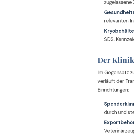
zugelassene 
Gesundheit
relevanten I
Kryobehält
SDS, Kennzei
Der Klini
Im Gegensatz zu
verläuft der Tr
Einrichtungen:
Spenderklin
durch und st
Exportbehör
Veterinärzeu