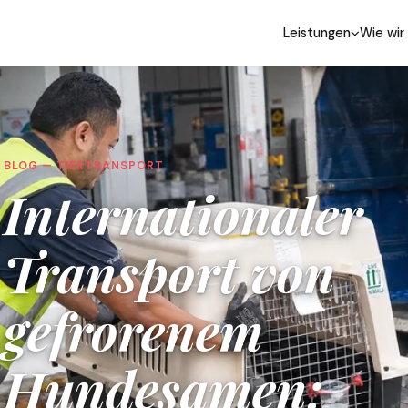
Leistungen
Wie wir
BLOG — TIERTRANSPORT
Internationaler
Transport von
gefrorenem
Hundesamen: