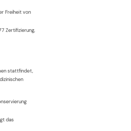
r Freiheit von
7 Zertifizierung,
en stattfindet,
izinischen
onservierung
gt das