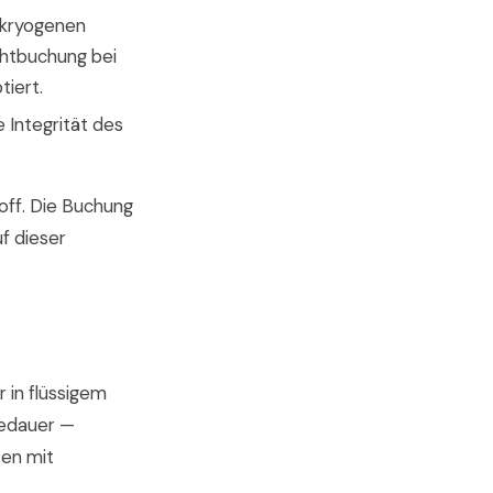
 kryogenen
chtbuchung bei
tiert.
 Integrität des
toff. Die Buchung
f dieser
 in flüssigem
tedauer —
ten mit