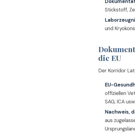
Dokumentati
Stickstoff, Z
Laborzeugni
und Kryokons
Dokumenta
die EU
Der Korridor Lat
EU-Gesundhe
offiziellen 
SAG, ICA usw.
Nachweis, da
aus zugelass
Ursprungslan