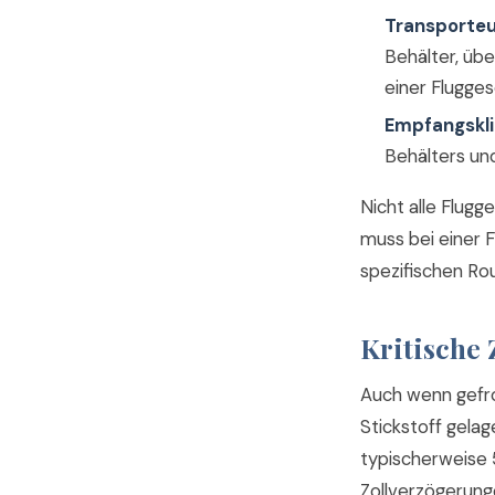
Transporteur
Behälter, üb
einer Flugges
Empfangskli
Behälters und
Nicht alle Flugg
muss bei einer F
spezifischen Rou
Kritische 
Auch wenn gefro
Stickstoff gela
typischerweise 
Zollverzögerunge