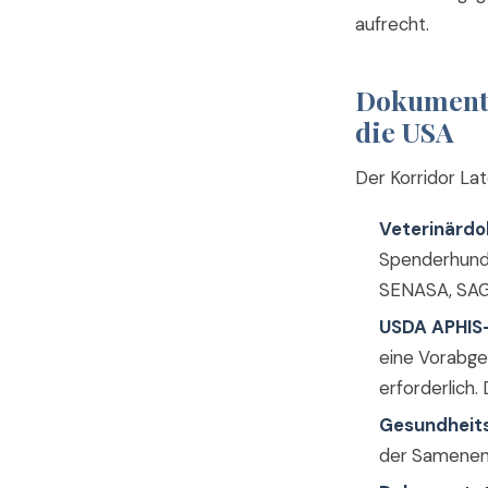
aufrecht.
Dokumenta
die USA
Der Korridor La
Veterinärd
Spenderhund 
SENASA, SAG,
USDA APHIS-
eine Vorabge
erforderlich
Gesundheits
der Samenent