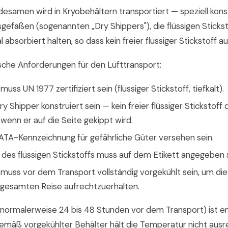
esamen wird in Kryobehältern transportiert — speziell kons
fäßen (sogenannten „Dry Shippers"), die flüssigen Stickst
absorbiert halten, so dass kein freier flüssiger Stickstoff au
sche Anforderungen für den Lufttransport:
uss UN 1977 zertifiziert sein (flüssiger Stickstoff, tiefkalt).
ry Shipper konstruiert sein — kein freier flüssiger Stickstoff 
wenn er auf die Seite gekippt wird.
IATA-Kennzeichnung für gefährliche Güter versehen sein.
des flüssigen Stickstoffs muss auf dem Etikett angegeben s
 muss vor dem Transport vollständig vorgekühlt sein, um d
gesamten Reise aufrechtzuerhalten.
 (normalerweise 24 bis 48 Stunden vor dem Transport) ist e
emäß vorgekühlter Behälter hält die Temperatur nicht ausr