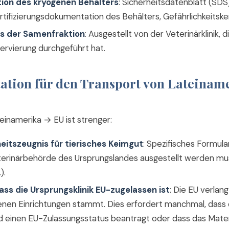
on des kryogenen Behälters
: Sicherheitsdatenblatt (SDS)
ertifizierungsdokumentation des Behälters, Gefährlichkeitsk
s der Samenfraktion
: Ausgestellt von der Veterinärklinik,
ervierung durchgeführt hat.
tion für den Transport von Lateiname
einamerika → EU ist strenger:
itszeugnis für tierisches Keimgut
: Spezifisches Formula
Veterinärbehörde des Ursprungslandes ausgestellt werden m
).
ss die Ursprungsklinik EU-zugelassen ist
: Die EU verlan
enen Einrichtungen stammt. Dies erfordert manchmal, dass di
d einen EU-Zulassungsstatus beantragt oder dass das Mater