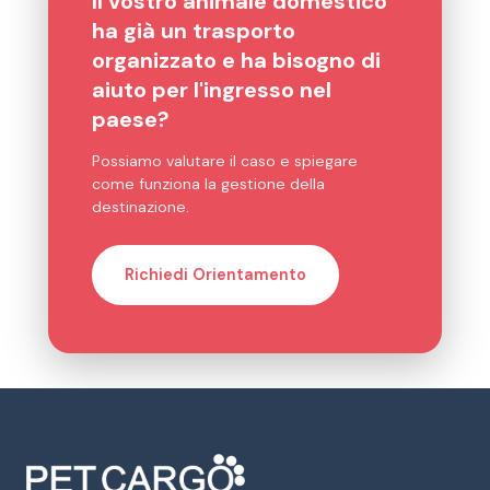
Il vostro animale domestico
ha già un trasporto
organizzato e ha bisogno di
aiuto per l'ingresso nel
paese?
Possiamo valutare il caso e spiegare
come funziona la gestione della
destinazione.
Richiedi Orientamento