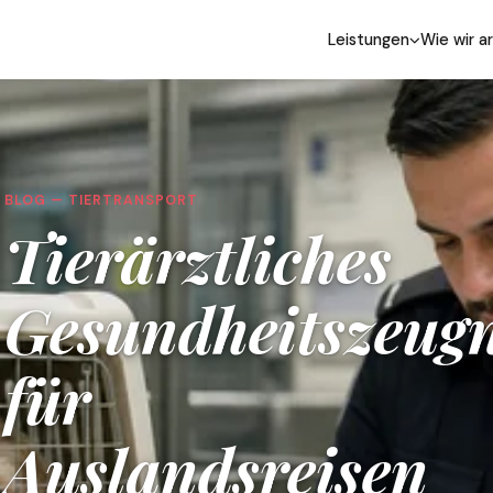
Leistungen
Wie wir a
BLOG — TIERTRANSPORT
Tierärztliches
Gesundheitszeugn
für
Auslandsreisen