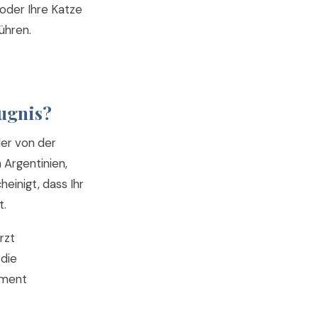
 oder Ihre Katze
ühren.
eugnis?
der von der
 Argentinien,
einigt, dass Ihr
t.
rzt
 die
kument