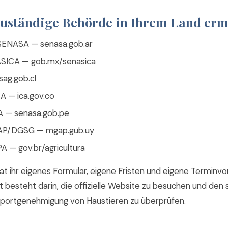
 Zuständige Behörde in Ihrem Land erm
 SENASA — senasa.gob.ar
ASICA — gob.mx/senasica
sag.gob.cl
A — ica.gov.co
A — senasa.gob.pe
AP/DGSG — mgap.gub.uy
PA — gov.br/agricultura
t ihr eigenes Formular, eigene Fristen und eigene Terminv
t besteht darin, die offizielle Website zu besuchen und den 
Exportgenehmigung von Haustieren zu überprüfen.