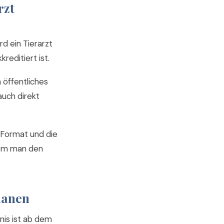
rzt
rd ein Tierarzt
reditiert ist.
 öffentliches
auch direkt
 Format und die
ndem man den
lanen
gnis ist ab dem