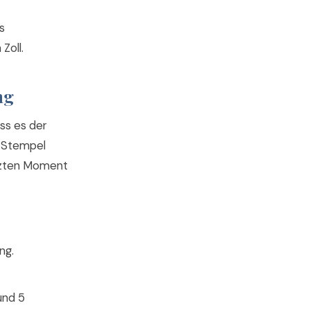
s
Zoll.
ng
ss es der
n Stempel
etzten Moment
ng.
und 5