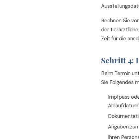
Ausstellungsdatu
Rechnen Sie vo
der tierärztlic
Zeit für die ans
Schritt 4:
Beim Termin unte
Sie Folgendes mi
Impfpass ode
Ablaufdatum)
Dokumentatio
Angaben zum Z
Ihren Person