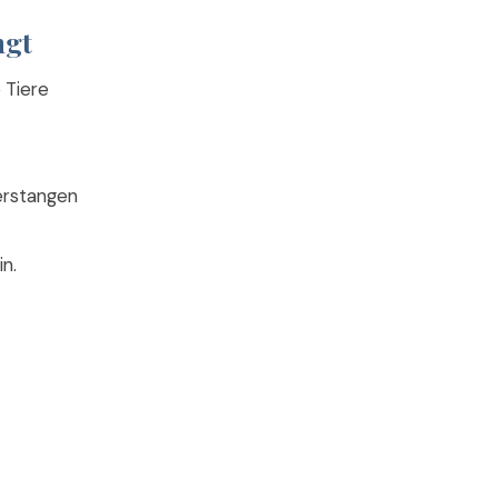
ngt
 Tiere
erstangen
n.