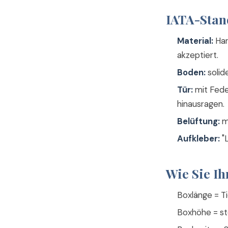
IATA-Stand
Material:
Har
akzeptiert.
Boden:
solide
Tür:
mit Fede
hinausragen.
Belüftung:
m
Aufkleber:
"L
Wie Sie Ih
Boxlänge = T
Boxhöhe = st