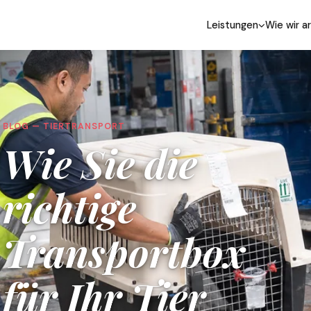
Leistungen
Wie wir a
BLOG — TIERTRANSPORT
Wie Sie die
richtige
Transportbox
für Ihr Tier