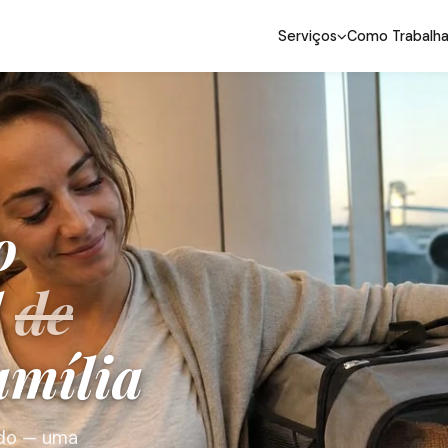
Serviços
Como Trabalh
o
l
de
amília
ado — uma