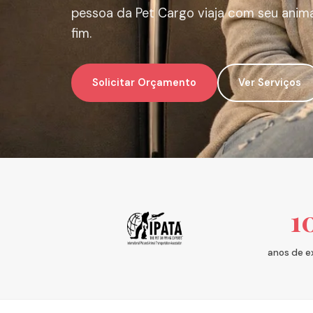
pessoa da Pet Cargo viaja com seu animal
fim.
Solicitar Orçamento
Ver Serviços
1
anos de e