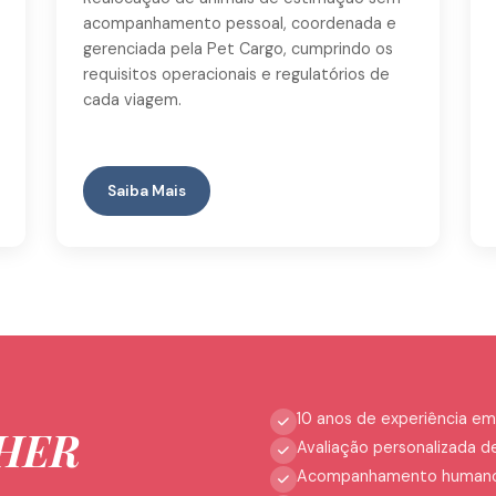
acompanhamento pessoal, coordenada e
gerenciada pela Pet Cargo, cumprindo os
requisitos operacionais e regulatórios de
cada viagem.
Saiba Mais
10 anos de experiência em
HER
Avaliação personalizada d
Acompanhamento humano e