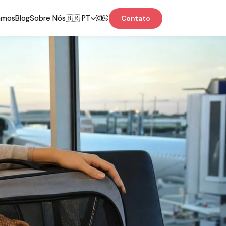
amos
Blog
Sobre Nós
🇧🇷 PT
Contato