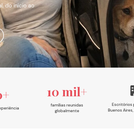
, do início ao
10 mil+
0+
Escritórios
famílias reunidas
xperiência
Buenos Aires,
globalmente