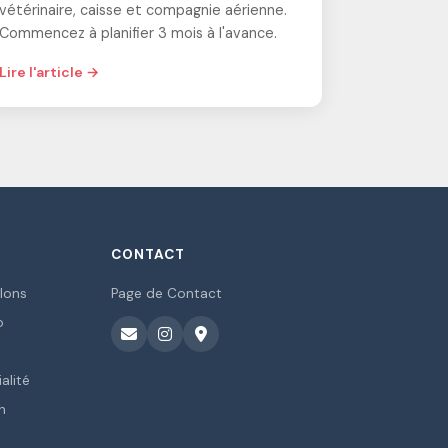
vétérinaire, caisse et compagnie aérienne.
Commencez à planifier 3 mois à l'avance.
Lire l'article →
CONTACT
lons
Page de Contact
o
alité
n