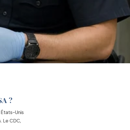
SA ?
x États-Unis
es. Le CDC,