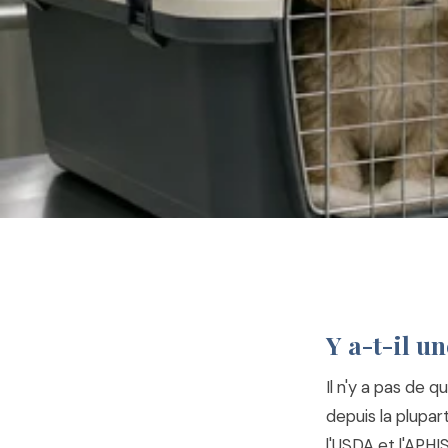
Y a-t-il u
Il n'y a pas de 
depuis la plupart
l'USDA et l'APHI