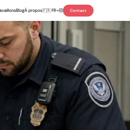
vaillons
Blog
À propos
🇫🇷 FR
Contact