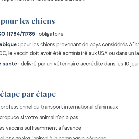
pour les chiens
O 11784/11785 :
obligatoire.
abique :
pour les chiens provenant de pays considérés à "ha
DC, le vaccin doit avoir été administré aux USA ou dans un l
e santé :
délivré par un vétérinaire accrédité dans les 10 jou
étape par étape
professionnel du transport international d'animaux
micropuce si votre animal n'en a pas
les vaccins suffisamment à l'avance
ol et signalez l'animal à la compagnie aérienne