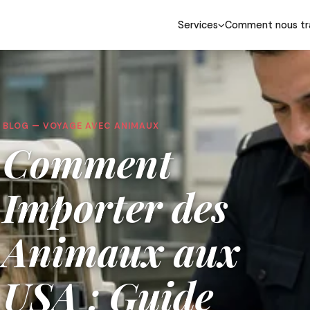
Services
Comment nous tra
BLOG — VOYAGE AVEC ANIMAUX
Comment
Importer des
Animaux aux
USA : Guide