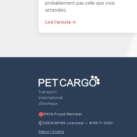
probablement pas celle que vous
attendiez.
Lire l'article →
Transport
International
d'Animaux
IPATA Proud Member
USDA/APHIS Licensed — #58-T-0201
Report Scams