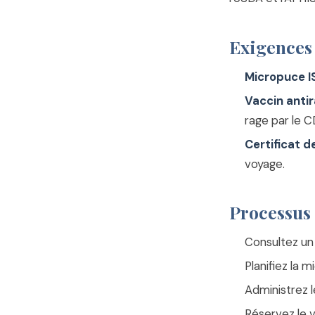
Exigences 
Micropuce IS
Vaccin antir
rage par le C
Certificat d
voyage.
Processus 
Consultez un 
Planifiez la 
Administrez 
Réservez le v