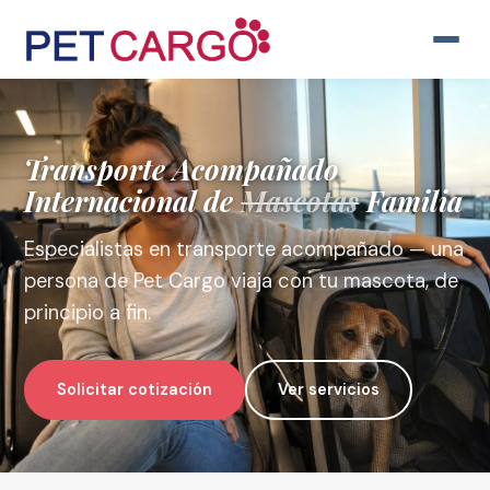
Transporte
Acompañado
Internacional de
Mascotas
Familia
Especialistas en transporte acompañado — una
persona de Pet Cargo viaja con tu mascota, de
principio a fin.
Solicitar cotización
Ver servicios